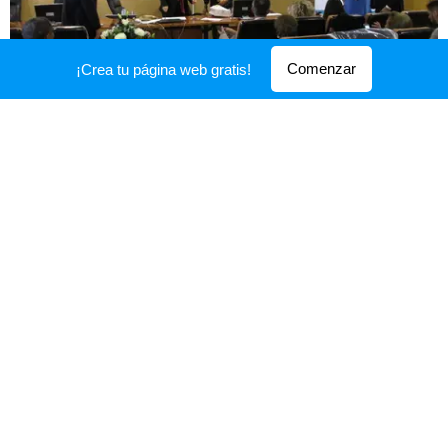
Comenzar
¡Crea tu página web gratis!
Firma del Convenio de Colaboración